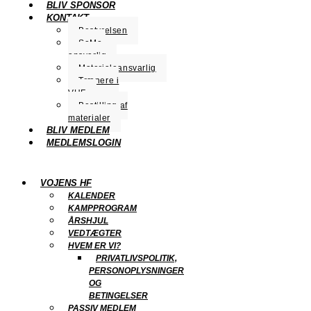
BLIV SPONSOR
KONTAKT
Bestyrelsen
SoMe-
ansvarlig
Materialeansvarlig
Trænere i
VHF
Bestilling af
materialer
BLIV MEDLEM
MEDLEMSLOGIN
VOJENS HF
KALENDER
KAMPPROGRAM
ÅRSHJUL
VEDTÆGTER
HVEM ER VI?
PRIVATLIVSPOLITIK,
PERSONOPLYSNINGER
OG
BETINGELSER
PASSIV MEDLEM