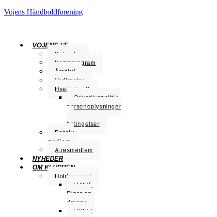
Vojens Håndboldforening
VOJENS HF
Kalender
Kampprogram
Årshjul
Vedtægter
Hvem er vi?
Privatlivspolitik,
personoplysninger
og
betingelser
Passiv
medlem
Æresmedlem
NYHEDER
OM KLUBBEN
Holdoversigt
U4/U5
Piger og
drenge
U6/U7