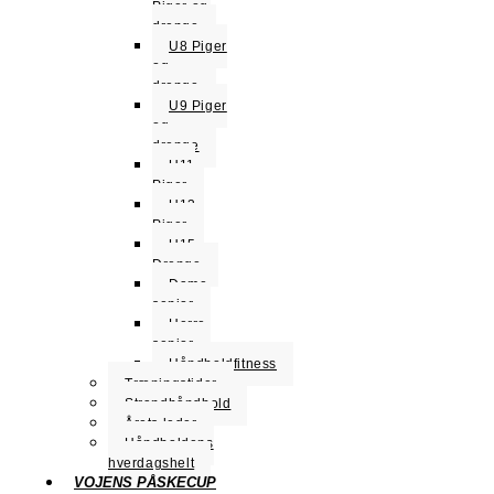
Piger og
drenge
U8 Piger
og
drenge
U9 Piger
og
drenge
U11
Piger
U13
Piger
U15
Drenge
Dame
senior
Herre
senior
Håndboldfitness
Træningstider
Strandhåndbold
Årets leder
Håndboldens
hverdagshelt
VOJENS PÅSKECUP