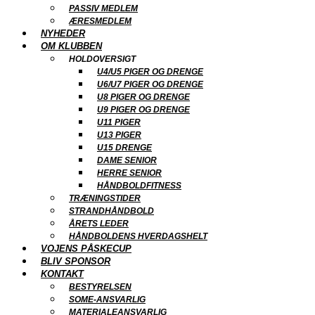
PASSIV MEDLEM
ÆRESMEDLEM
NYHEDER
OM KLUBBEN
HOLDOVERSIGT
U4/U5 PIGER OG DRENGE
U6/U7 PIGER OG DRENGE
U8 PIGER OG DRENGE
U9 PIGER OG DRENGE
U11 PIGER
U13 PIGER
U15 DRENGE
DAME SENIOR
HERRE SENIOR
HÅNDBOLDFITNESS
TRÆNINGSTIDER
STRANDHÅNDBOLD
ÅRETS LEDER
HÅNDBOLDENS HVERDAGSHELT
VOJENS PÅSKECUP
BLIV SPONSOR
KONTAKT
BESTYRELSEN
SOME-ANSVARLIG
MATERIALEANSVARLIG