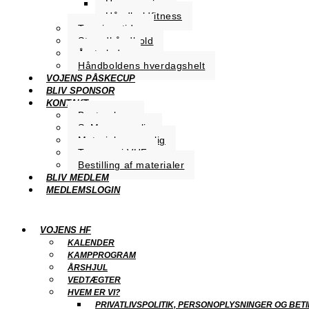
Herre senior
Håndboldfitness
Træningstider
Strandhåndbold
Årets leder
Håndboldens hverdagshelt
VOJENS PÅSKECUP
BLIV SPONSOR
KONTAKT
Bestyrelsen
SoMe-ansvarlig
Materialeansvarlig
Trænere i VHF
Bestilling af materialer
BLIV MEDLEM
MEDLEMSLOGIN
VOJENS HF
KALENDER
KAMPPROGRAM
ÅRSHJUL
VEDTÆGTER
HVEM ER VI?
PRIVATLIVSPOLITIK, PERSONOPLYSNINGER OG BET