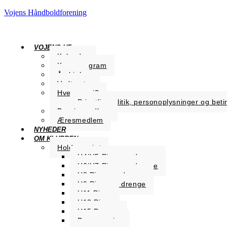
Vojens Håndboldforening
VOJENS HF
Kalender
Kampprogram
Årshjul
Vedtægter
Hvem er vi?
Privatlivspolitik, personoplysninger og beti
Passiv medlem
Æresmedlem
NYHEDER
OM KLUBBEN
Holdoversigt
U4/U5 Piger og drenge
U6/U7 Piger og drenge
U8 Piger og drenge
U9 Piger og drenge
U11 Piger
U13 Piger
U15 Drenge
Dame senior