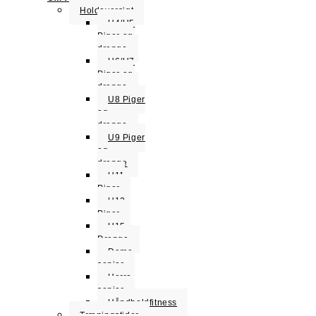
Holdoversigt
U4/U5
Piger og
drenge
U6/U7
Piger og
drenge
U8 Piger
og
drenge
U9 Piger
og
drenge
U11
Piger
U13
Piger
U15
Drenge
Dame
senior
Herre
senior
Håndboldfitness
Træningstider