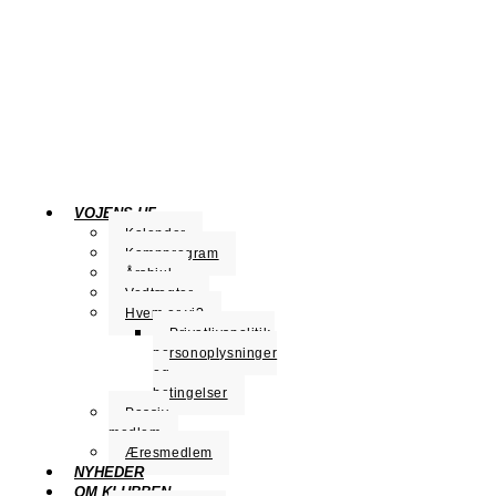
VOJENS HF
Kalender
Kampprogram
Årshjul
Vedtægter
Hvem er vi?
Privatlivspolitik,
personoplysninger
og
betingelser
Passiv
medlem
Æresmedlem
NYHEDER
OM KLUBBEN