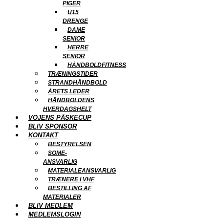
PIGER
U15
DRENGE
DAME
SENIOR
HERRE
SENIOR
HÅNDBOLDFITNESS
TRÆNINGSTIDER
STRANDHÅNDBOLD
ÅRETS LEDER
HÅNDBOLDENS
HVERDAGSHELT
VOJENS PÅSKECUP
BLIV SPONSOR
KONTAKT
BESTYRELSEN
SOME-
ANSVARLIG
MATERIALEANSVARLIG
TRÆNERE I VHF
BESTILLING AF
MATERIALER
BLIV MEDLEM
MEDLEMSLOGIN