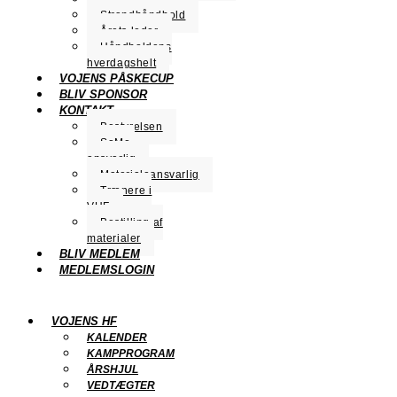
Strandhåndbold
Årets leder
Håndboldens
hverdagshelt
VOJENS PÅSKECUP
BLIV SPONSOR
KONTAKT
Bestyrelsen
SoMe-
ansvarlig
Materialeansvarlig
Trænere i
VHF
Bestilling af
materialer
BLIV MEDLEM
MEDLEMSLOGIN
VOJENS HF
KALENDER
KAMPPROGRAM
ÅRSHJUL
VEDTÆGTER