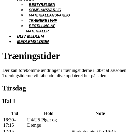
BESTYRELSEN
SOME-ANSVARLIG
MATERIALEANSVARLIG
TRÆNERE I VHF
BESTILLING AF
MATERIALER
BLIV MEDLEM
MEDLEMSLOGIN
Træningstider
Der kan forekomme ændringer i træningstiderne i løbet af sæsonen.
Træningstiderne vil løbende blive opdateret her på siden.
Tirsdag
Hal 1
Tid
Hold
Note
16:30–
U4/U5 Piger og
17:15
Drenge
17:15–
Styrketræning fra 16:45 -