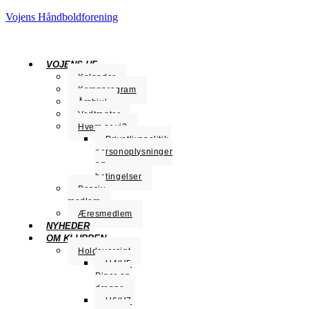
Vojens Håndboldforening
VOJENS HF
Kalender
Kampprogram
Årshjul
Vedtægter
Hvem er vi?
Privatlivspolitik,
personoplysninger
og
betingelser
Passiv
medlem
Æresmedlem
NYHEDER
OM KLUBBEN
Holdoversigt
U4/U5
Piger og
drenge
U6/U7