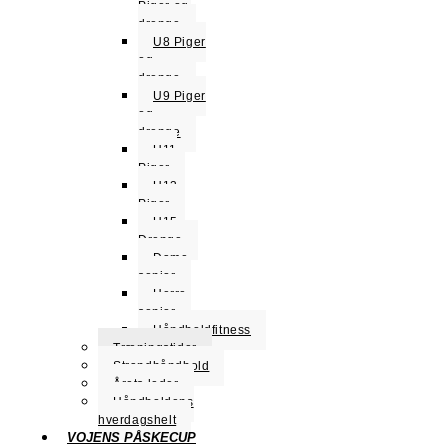
Piger og
drenge
U8 Piger
og
drenge
U9 Piger
og
drenge
U11
Piger
U13
Piger
U15
Drenge
Dame
senior
Herre
senior
Håndboldfitness
Træningstider
Strandhåndbold
Årets leder
Håndboldens
hverdagshelt
VOJENS PÅSKECUP