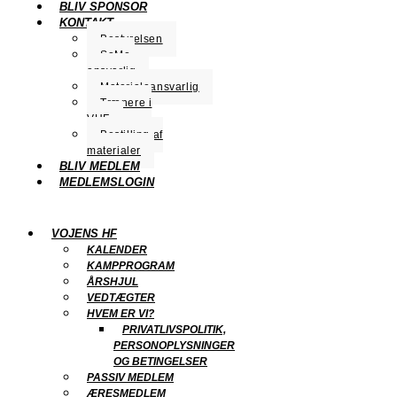
BLIV SPONSOR
KONTAKT
Bestyrelsen
SoMe-
ansvarlig
Materialeansvarlig
Trænere i
VHF
Bestilling af
materialer
BLIV MEDLEM
MEDLEMSLOGIN
VOJENS HF
KALENDER
KAMPPROGRAM
ÅRSHJUL
VEDTÆGTER
HVEM ER VI?
PRIVATLIVSPOLITIK,
PERSONOPLYSNINGER
OG BETINGELSER
PASSIV MEDLEM
ÆRESMEDLEM