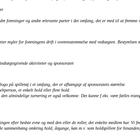
er.
e foreninger og andre relevante parter i det omfang, det er med til at fremme 
er regler for foreningens drift i overensstemmelse med vedtægten. Bestyrelsen n
indtægtsgivende aktiviteter og sponsorater.
ogo på spilletøj i et omfang, der er afhængigt af sponsoratets størrelse.
ltperson, et enkelt hold eller flere hold.
 den almindelige turnering er også velkomne. Det kunne f.eks. være fælles transpor
ingen efter bedste evne og med den eller de roller, det enkelte medlem har. Vi
ciale sammenhæng omkring hold, årgange, køn m.v. som holdspillere for hinanden