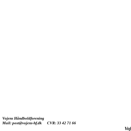
Vojens Håndboldforening
Mail: post@vojens-hf.dk CVR: 33 42 71 66
Voj