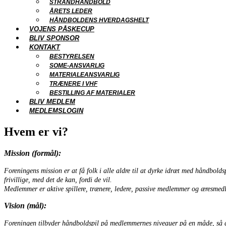
STRANDHÅNDBOLD
ÅRETS LEDER
HÅNDBOLDENS HVERDAGSHELT
VOJENS PÅSKECUP
BLIV SPONSOR
KONTAKT
BESTYRELSEN
SOME-ANSVARLIG
MATERIALEANSVARLIG
TRÆNERE I VHF
BESTILLING AF MATERIALER
BLIV MEDLEM
MEDLEMSLOGIN
Hvem er vi?
Mission (formål):
Foreningens mission er at få folk i alle aldre til at dyrke idræt med håndbolds
frivillige, med det de kan, fordi de vil.
Medlemmer er aktive spillere, trænere, ledere, passive medlemmer og æresmed
Vision (mål):
Foreningen tilbyder håndboldspil på medlemmernes niveauer på en måde, så det e