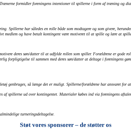
Trænerne formidler foreningens intentioner til spillerne i form af træning og 
ing. Spillerne har således en rolle både som modtagere og som givere, herunder 
ivt medlem og have betalt kontingent være motiveret til at spille og lære at spi
 motivere deres søn/datter til at udfylde rollen som spiller. Forældrene er gode
g forpligtigelse til sammen med deres søn/datter at deltage i foreningens gørem
letøj genbruges, så længe det er muligt. Spillerne/forældrene har ansvaret for at 
s af spillerne ud over kontingentet. Materialer købes ind via foreningens aftaler
almindelige turneringsdeltagelse.
Støt vores sponsorer – de støtter os