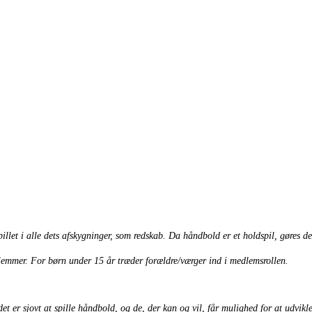
pillet i alle dets afskygninger, som redskab. Da håndbold er et holdspil, gøres 
lemmer. For børn under 15 år træder forældre/værger ind i medlemsrollen.
r sjovt at spille håndbold, og de, der kan og vil, får mulighed for at udvikle d