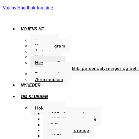
Vojens Håndboldforening
VOJENS HF
Kalender
Kampprogram
Årshjul
Vedtægter
Hvem er vi?
Privatlivspolitik, personoplysninger og beti
Passiv medlem
Æresmedlem
NYHEDER
OM KLUBBEN
Holdoversigt
U4/U5 Piger og drenge
U6/U7 Piger og drenge
U8 Piger og drenge
U9 Piger og drenge
U11 Piger