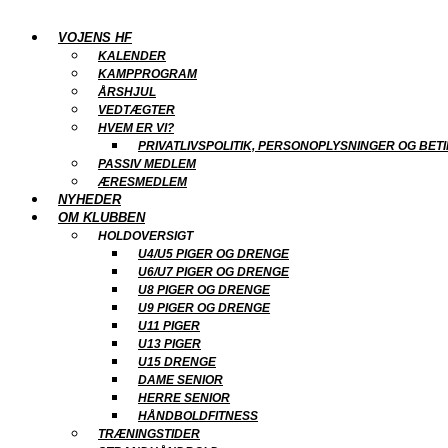
VOJENS HF
KALENDER
KAMPPROGRAM
ÅRSHJUL
VEDTÆGTER
HVEM ER VI?
PRIVATLIVSPOLITIK, PERSONOPLYSNINGER OG BET
PASSIV MEDLEM
ÆRESMEDLEM
NYHEDER
OM KLUBBEN
HOLDOVERSIGT
U4/U5 PIGER OG DRENGE
U6/U7 PIGER OG DRENGE
U8 PIGER OG DRENGE
U9 PIGER OG DRENGE
U11 PIGER
U13 PIGER
U15 DRENGE
DAME SENIOR
HERRE SENIOR
HÅNDBOLDFITNESS
TRÆNINGSTIDER