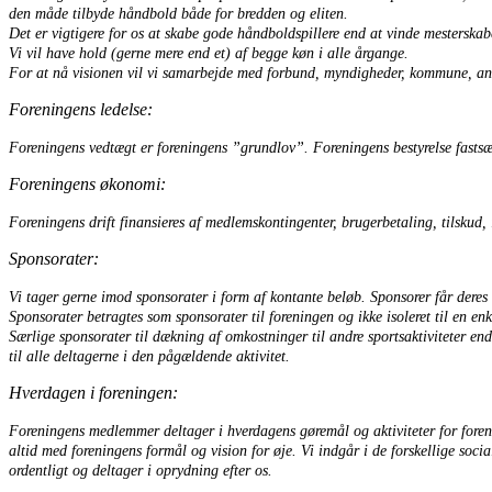
den måde tilbyde håndbold både for bredden og eliten.
Det er vigtigere for os at skabe gode håndboldspillere end at vinde mesterskab
Vi vil have hold (gerne mere end et) af begge køn i alle årgange.
For at nå visionen vil vi samarbejde med forbund, myndigheder, kommune, andr
Foreningens ledelse:
Foreningens vedtægt er foreningens ”grundlov”. Foreningens bestyrelse fastsætt
Foreningens økonomi:
Foreningens drift finansieres af medlemskontingenter, brugerbetaling, tilskud, 
Sponsorater:
Vi tager gerne imod sponsorater i form af kontante beløb. Sponsorer får deres l
Sponsorater betragtes som sponsorater til foreningen og ikke isoleret til en enke
Særlige sponsorater til dækning af omkostninger til andre sportsaktiviteter end
til alle deltagerne i den pågældende aktivitet.
Hverdagen i foreningen:
Foreningens medlemmer deltager i hverdagens gøremål og aktiviteter for foren
altid med foreningens formål og vision for øje. Vi indgår i de forskellige so
ordentligt og deltager i oprydning efter os.