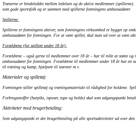
Trænerne er bindeleddet mellem ledelsen og de aktive medlemmer (spillerne). 
som gode sportsfolk og er sammen med spillerne foreningens ambassadører.
Spillerne:
Spillerne er foreningens aktiver, som foreningens virksomhed er bygget op omkr
ambassadører for foreningen. For at være spiller, skal man ud over at være akt
Forældrene (for spillere under 18 år):
Forældrene – også gerne til medlemmer over 18 år – har til rolle at støtte og
ambassadører for foreningen. Forældrene til medlemmer under 18 år har en særli
til træning og kamp, hjælpere til stævner m.v.
Materialer og spilletøj:
Foreningen stiller spilletøj og træningsmateriale til rådighed for holdene. Spil
Forbrugsstoffer (harpiks, isposer, tape og bolde) skal som udgangspunkt betale
Aktiviteter med brugerbetaling:
Som udgangspunkt er der brugerbetaling på alle sportsaktiviteter ud over den 