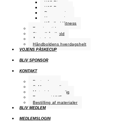
U13 Piger
U15 Drenge
Dame senior
Herre senior
Håndboldfitness
Træningstider
Strandhåndbold
Årets leder
Håndboldens hverdagshelt
VOJENS PÅSKECUP
BLIV SPONSOR
KONTAKT
Bestyrelsen
SoMe-ansvarlig
Materialeansvarlig
Trænere i VHF
Bestilling af materialer
BLIV MEDLEM
MEDLEMSLOGIN