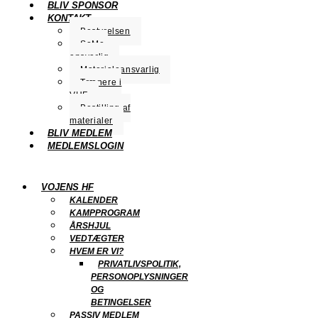
BLIV SPONSOR
KONTAKT
Bestyrelsen
SoMe-
ansvarlig
Materialeansvarlig
Trænere i
VHF
Bestilling af
materialer
BLIV MEDLEM
MEDLEMSLOGIN
VOJENS HF
KALENDER
KAMPPROGRAM
ÅRSHJUL
VEDTÆGTER
HVEM ER VI?
PRIVATLIVSPOLITIK,
PERSONOPLYSNINGER
OG
BETINGELSER
PASSIV MEDLEM