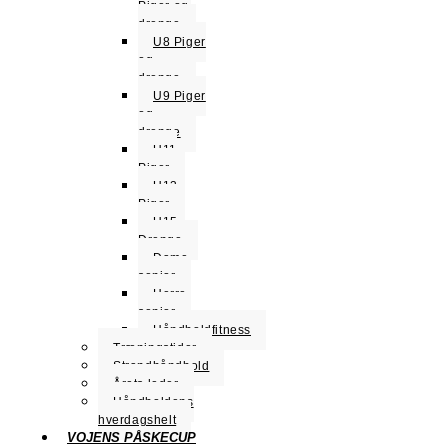
Piger og
drenge
U8 Piger
og
drenge
U9 Piger
og
drenge
U11
Piger
U13
Piger
U15
Drenge
Dame
senior
Herre
senior
Håndboldfitness
Træningstider
Strandhåndbold
Årets leder
Håndboldens
hverdagshelt
VOJENS PÅSKECUP