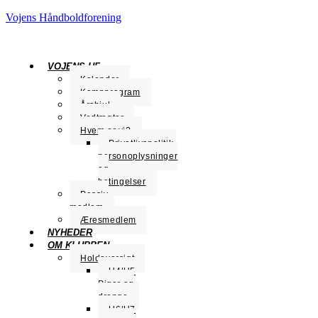
Vojens Håndboldforening
VOJENS HF
Kalender
Kampprogram
Årshjul
Vedtægter
Hvem er vi?
Privatlivspolitik,
personoplysninger
og
betingelser
Passiv
medlem
Æresmedlem
NYHEDER
OM KLUBBEN
Holdoversigt
U4/U5
Piger og
drenge
U6/U7