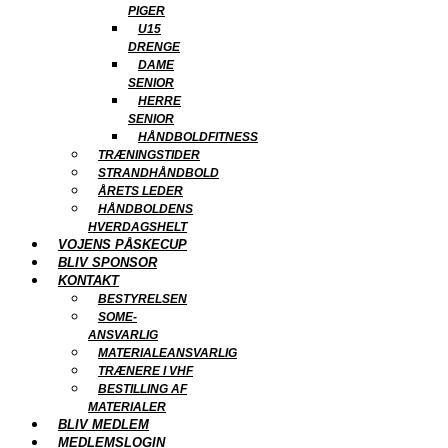
PIGER
U15
DRENGE
DAME
SENIOR
HERRE
SENIOR
HÅNDBOLDFITNESS
TRÆNINGSTIDER
STRANDHÅNDBOLD
ÅRETS LEDER
HÅNDBOLDENS
HVERDAGSHELT
VOJENS PÅSKECUP
BLIV SPONSOR
KONTAKT
BESTYRELSEN
SOME-
ANSVARLIG
MATERIALEANSVARLIG
TRÆNERE I VHF
BESTILLING AF
MATERIALER
BLIV MEDLEM
MEDLEMSLOGIN