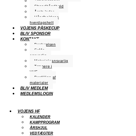
Træningstider
Strandhåndbold
Årets leder
Håndboldens
hverdagshelt
VOJENS PÅSKECUP
BLIV SPONSOR
KONTAKT
Bestyrelsen
SoMe-
ansvarlig
Materialeansvarlig
Trænere i
VHF
Bestilling af
materialer
BLIV MEDLEM
MEDLEMSLOGIN
VOJENS HF
KALENDER
KAMPPROGRAM
ÅRSHJUL
VEDTÆGTER