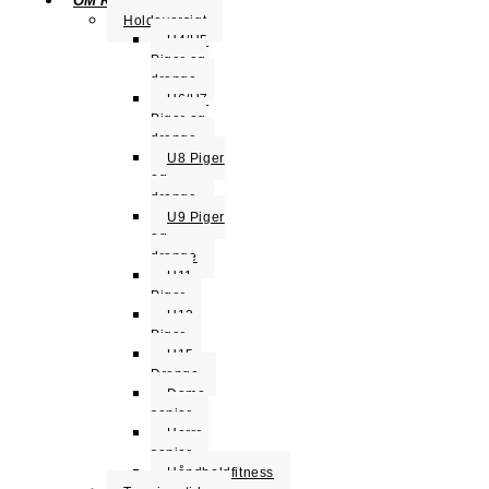
OM KLUBBEN
Holdoversigt
U4/U5
Piger og
drenge
U6/U7
Piger og
drenge
U8 Piger
og
drenge
U9 Piger
og
drenge
U11
Piger
U13
Piger
U15
Drenge
Dame
senior
Herre
senior
Håndboldfitness