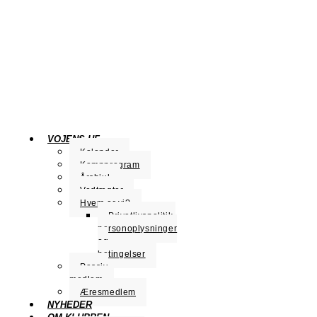
VOJENS HF
Kalender
Kampprogram
Årshjul
Vedtægter
Hvem er vi?
Privatlivspolitik,
personoplysninger
og
betingelser
Passiv
medlem
Æresmedlem
NYHEDER