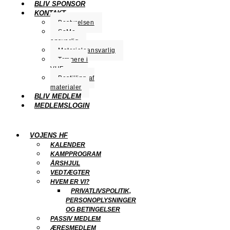
BLIV SPONSOR
KONTAKT
Bestyrelsen
SoMe-
ansvarlig
Materialeansvarlig
Trænere i
VHF
Bestilling af
materialer
BLIV MEDLEM
MEDLEMSLOGIN
VOJENS HF
KALENDER
KAMPPROGRAM
ÅRSHJUL
VEDTÆGTER
HVEM ER VI?
PRIVATLIVSPOLITIK,
PERSONOPLYSNINGER
OG BETINGELSER
PASSIV MEDLEM
ÆRESMEDLEM