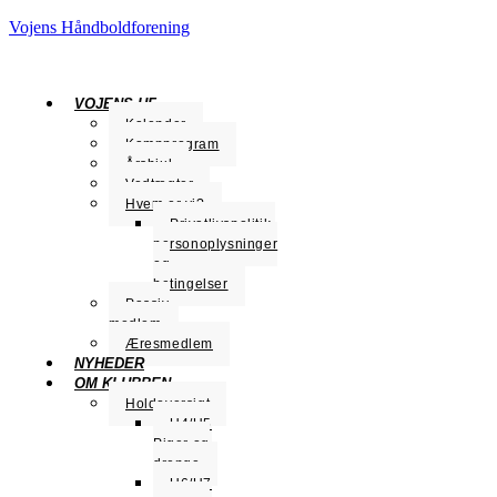
Vojens Håndboldforening
VOJENS HF
Kalender
Kampprogram
Årshjul
Vedtægter
Hvem er vi?
Privatlivspolitik,
personoplysninger
og
betingelser
Passiv
medlem
Æresmedlem
NYHEDER
OM KLUBBEN
Holdoversigt
U4/U5
Piger og
drenge
U6/U7