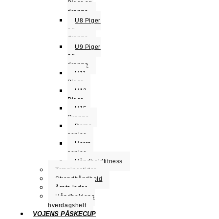
Piger og
drenge
U8 Piger
og
drenge
U9 Piger
og
drenge
U11
Piger
U13
Piger
U15
Drenge
Dame
senior
Herre
senior
Håndboldfitness
Træningstider
Strandhåndbold
Årets leder
Håndboldens
hverdagshelt
VOJENS PÅSKECUP